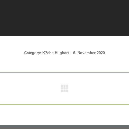
Category:
K?che Hilghart
6. November 2020
Nächstes
Album: