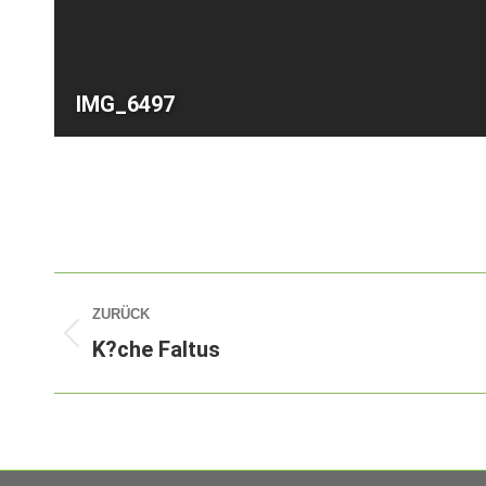
IMG_6497
Album-
ZURÜCK
Navigation
K?che Faltus
Vorheriges
Album: