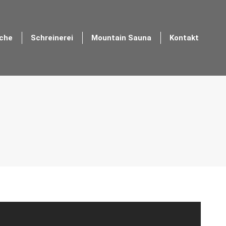
iche
Schreinerei
Mountain Sauna
Kontakt
iche
Schreinerei
Mountain Sauna
Kontakt